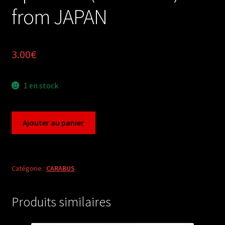
from JAPAN
3.00
€
1 en stock
quantité
Ajouter au panier
de
Carabus
leptocarabus
opaculus
Catégorie :
CARABUS
(female
A1)
Produits similaires
from
JAPAN