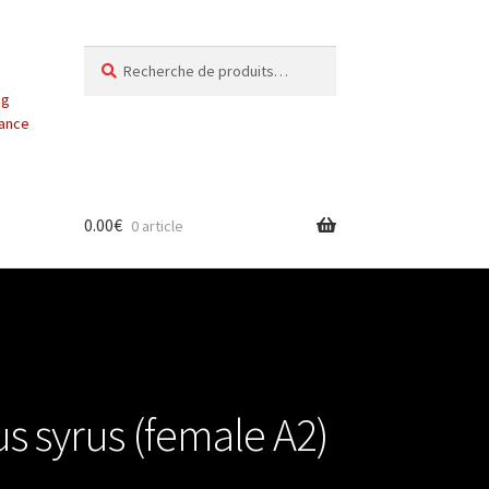
Recherche
Recherche
pour :
ng
vance
0.00
€
0 article
s syrus (female A2)