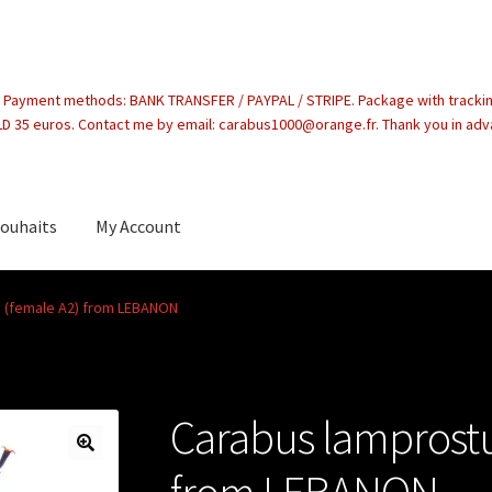
. Payment methods: BANK TRANSFER / PAYPAL / STRIPE. Package with tracki
 35 euros. Contact me by email: carabus1000@orange.fr. Thank you in ad
souhaits
My Account
count
s (female A2) from LEBANON
Carabus lamprostu
from LEBANON