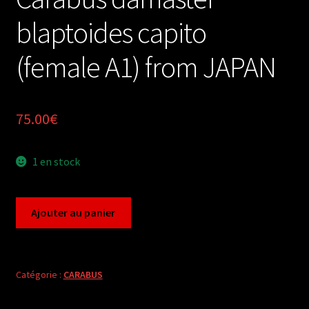
blaptoides capito
(female A1) from JAPAN
75.00
€
1 en stock
quantité
Ajouter au panier
de
Carabus
damaster
blaptoides
Catégorie :
CARABUS
capito
(female