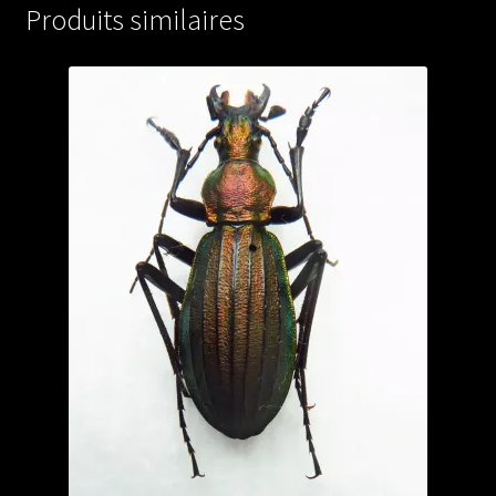
Produits similaires
A1)
from
JAPAN