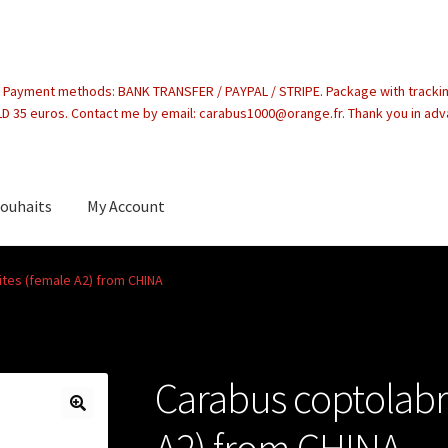
. Payment methods: BANK TRANSFER / PAYPAL / STRIPE. Package with tracki
 35 euros. Contact me by email: carabus1000@orange.fr. Thank you in ad
souhaits
My Account
count
tes (female A2) from CHINA
Carabus coptolabr
A2) from CHINA