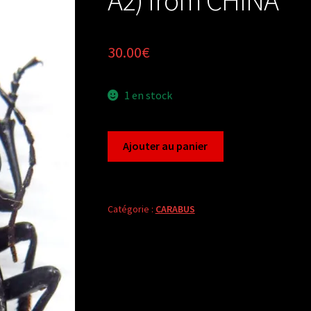
30.00
€
1 en stock
quantité
Ajouter au panier
de
Carabus
coptolabrus
mesites
Catégorie :
CARABUS
(female
A2)
from
CHINA