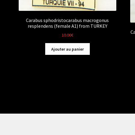
Carabus sphodristocarabus macrogonus
resplendens (female A1) from TURKEY
Ca
10.00
€
Ajouter au panier