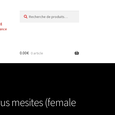
Recherche
Recherche
pour :
ng
vance
0.00
€
0 article
us mesites (female