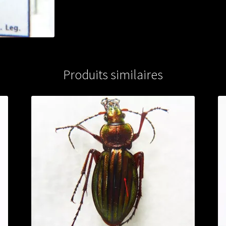
from
SOUTH
KOREA
Produits similaires