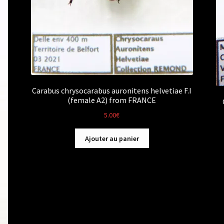
Carabus chrysocarabus auronitens helvetiae F.I
(female A2) from FRANCE
5.00
€
Ajouter au panier