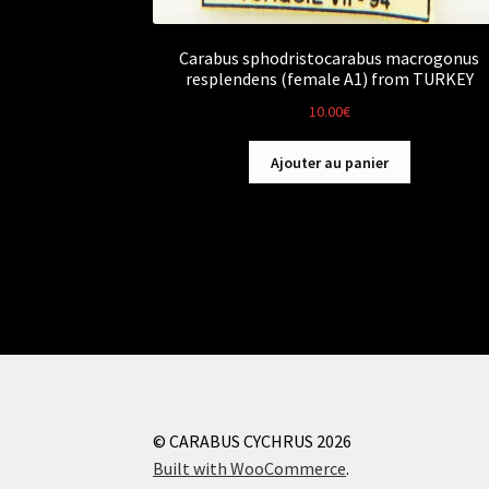
Carabus sphodristocarabus macrogonus
resplendens (female A1) from TURKEY
10.00
€
Ajouter au panier
© CARABUS CYCHRUS 2026
Built with WooCommerce
.