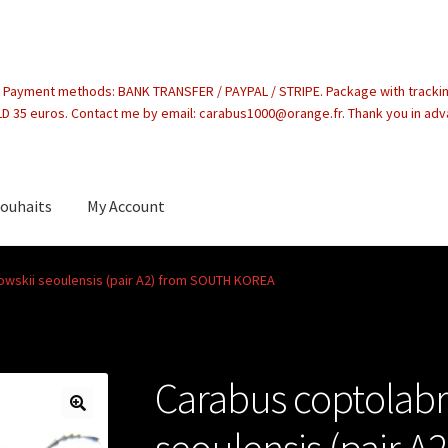
. Payment methods: BANK TRANSFER / PAYPAL / STRIPE. Package with tracki
 35 euros. Contact me by email: carabus1000@orange.fr. Thank you in ad
souhaits
My Account
count
owskii seoulensis (pair A2) from SOUTH KOREA
Carabus coptolabr
seoulensis (pair 