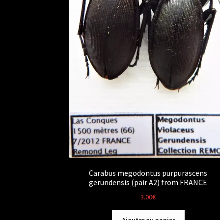
Carabus megodontus purpurascens
gerundensis (pair A2) from FRANCE
3.00
€
Ajouter au panier