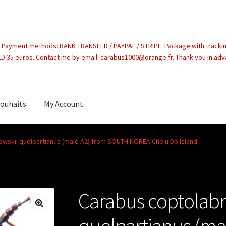
. Payment methods: BANK TRANSFER / PAYPAL / STRIPE. Package with tracki
 35 euros. Contact me by email: carabus1000@orange.fr. Thank you in ad
souhaits
My Account
count
owskii quelpartianus (male A2) from SOUTH KOREA Cheju Do Island
Carabus coptolabr
quelpartianus (m