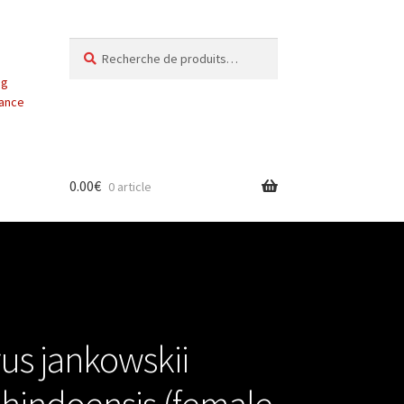
Recherche
Recherche
pour :
ng
vance
0.00
€
0 article
us jankowskii
chindoensis (female