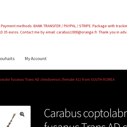
. Payment methods: BANK TRANSFER / PAYPAL / STRIPE. Package with tracki
 35 euros. Contact me by email: carabus1000@orange.fr. Thank you in ad
souhaits
My Account
count
owskii fusanus Trans AD chindoensis (female A1) from SOUTH KOREA
Carabus coptolabr
fusanus Trans AD 