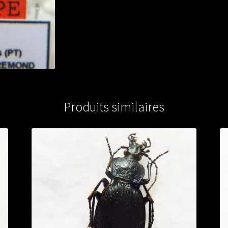
A1)
from
CHINA
Produits similaires