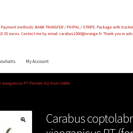
. Payment methods: BANK TRANSFER / PAYPAL / STRIPE. Package with tracki
 35 euros. Contact me by email: carabus1000@orange.fr. Thank you in ad
souhaits
My Account
count
i xiaoganicus PT (female A1) from CHINA
Carabus coptolabru
xiaoganicus PT (fe