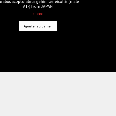
arabus acoptolabrus gehinii aereicollis (male
A1-) from JAPAN
15.00
€
Ajouter au panier