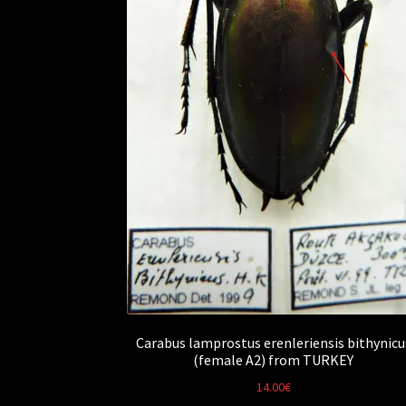
Carabus lamprostus erenleriensis bithynicu
(female A2) from TURKEY
14.00
€