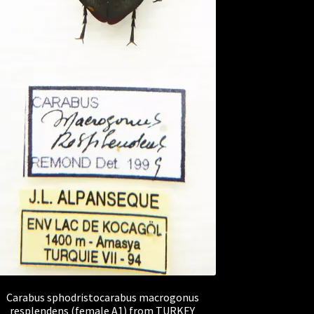
Carabus sphodristocarabus macrogonus
resplendens (female A1) from TURKEY