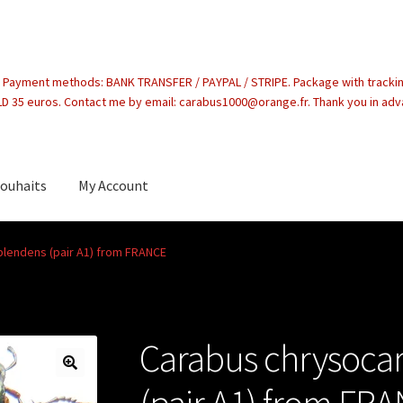
. Payment methods: BANK TRANSFER / PAYPAL / STRIPE. Package with tracki
 35 euros. Contact me by email: carabus1000@orange.fr. Thank you in ad
souhaits
My Account
count
lendens (pair A1) from FRANCE
Carabus chrysoca
(pair A1) from FR