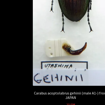
Carabus acoptolabrus gehinii (male A1-) fr
JAPAN
20.00
€