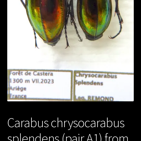
Carabus chrysocarabus
splendens (pair A1) from