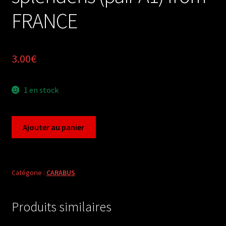
FRANCE
3.00
€
1 en stock
quantité
Ajouter au panier
de
Carabus
chrysocarabus
splendens
Catégorie :
CARABUS
(pair
A1)
Produits similaires
from
FRANCE