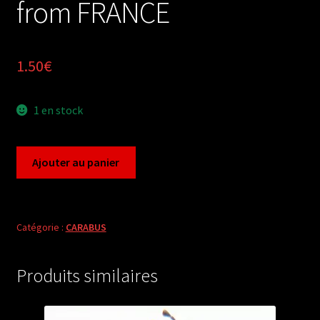
from FRANCE
1.50
€
1 en stock
quantité
Ajouter au panier
de
Carabus
chrysocarabus
splendens
Catégorie :
CARABUS
(female
A1)
Produits similaires
from
FRANCE