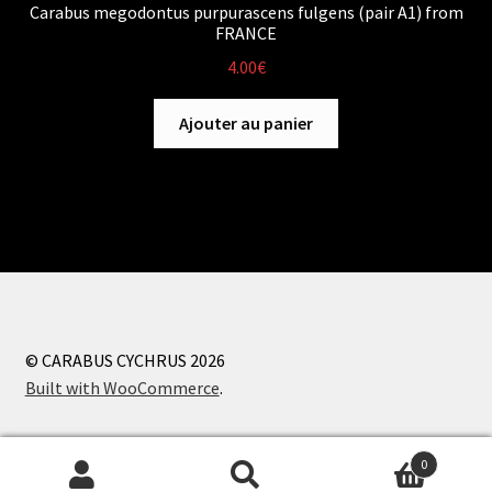
Carabus megodontus purpurascens fulgens (pair A1) from
FRANCE
4.00
€
Ajouter au panier
© CARABUS CYCHRUS 2026
Built with WooCommerce
.
0
Recherche
Recherche