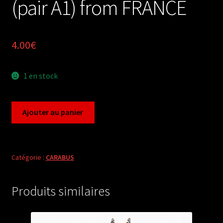
(pair A1) from FRANCE
4.00
€
1 en stock
quantité
Ajouter au panier
de
Carabus
chrysocarabus
punctatoauratus
Catégorie :
CARABUS
farinesi
(pair
Produits similaires
A1)
from
FRANCE