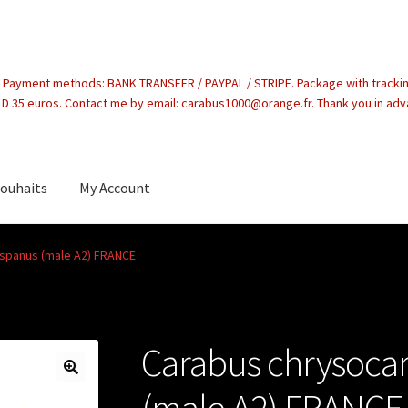
. Payment methods: BANK TRANSFER / PAYPAL / STRIPE. Package with tracki
 35 euros. Contact me by email: carabus1000@orange.fr. Thank you in ad
souhaits
My Account
count
ispanus (male A2) FRANCE
Carabus chrysoca
(male A2) FRANCE