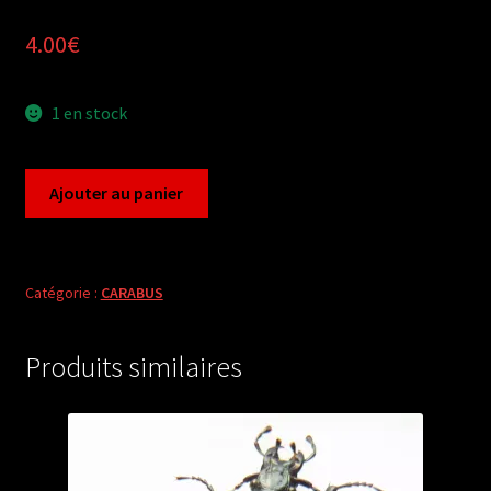
4.00
€
1 en stock
quantité
Ajouter au panier
de
Carabus
chrysocarabus
auronitens
Catégorie :
CARABUS
costellatus
(pair
Produits similaires
A1)
from
FRANCE