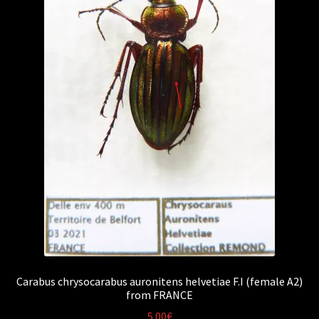
Carabus chrysocarabus auronitens helvetiae F.I (female A2)
from FRANCE
5.00
€