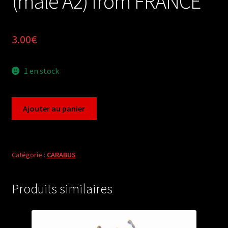
(male A2) from FRANCE
3.00
€
1 en stock
quantité
Ajouter au panier
de
Carabus
chrysocarabus
auronitens
Catégorie :
CARABUS
costellatus
(male
Produits similaires
A2)
from
FRANCE