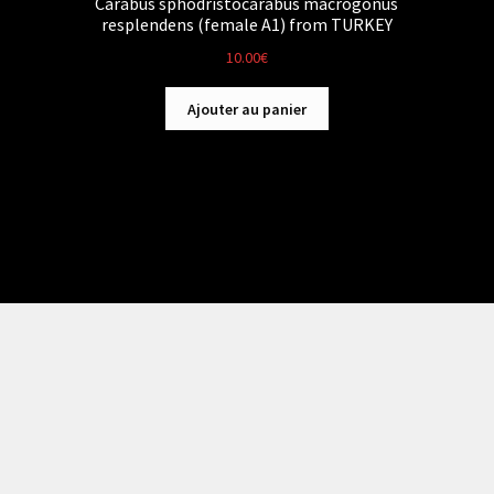
Carabus sphodristocarabus macrogonus
resplendens (female A1) from TURKEY
10.00
€
Ajouter au panier