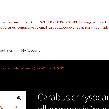
. Payment methods: BANK TRANSFER / PAYPAL / STRIPE. Package with tracki
 35 euros. Contact me by email: carabus1000@orange.fr. Thank you in ad
souhaits
My Account
count
ronitens allevardensis (pair A2) from FRANCE
Carabus chrysocar
allevardensis (pai