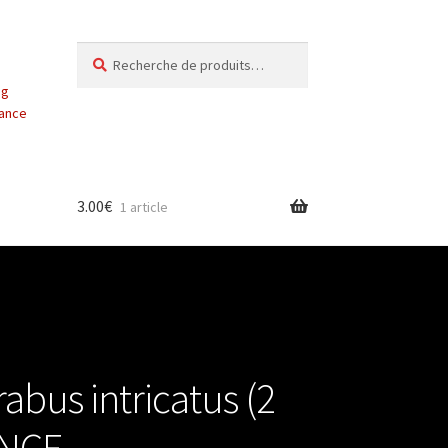
Recherche
Recherche
pour :
ng
vance
3.00
€
1 article
bus intricatus (2
ANCE