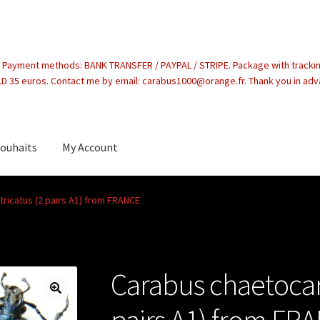
. Payment methods: BANK TRANSFER / PAYPAL / STRIPE. Package with tracki
 35 euros. Contact me by email: carabus1000@orange.fr. Thank you in ad
souhaits
My Account
count
ricatus (2 pairs A1) from FRANCE
Carabus chaetocara
pairs A1) from FR