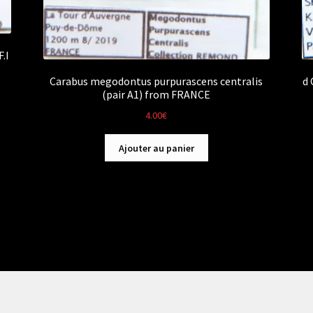
.I
Carabus megodontus purpurascens centralis
d 
(pair A1) from FRANCE
4.00
€
Ajouter au panier