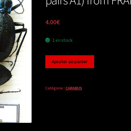
4.00
€
1 en stock
quantité
Ajouter au panier
de
Carabus
chaetocarabus
intricatus
Catégorie :
CARABUS
(2
pairs
A1)
from
FRANCE