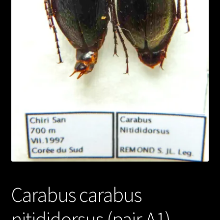
Carabus carabus
nitididorsus (pair A1)