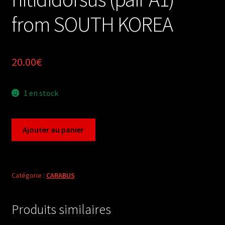
from SOUTH KOREA
20.00
€
1 en stock
quantité
Ajouter au panier
de
Carabus
carabus
nitididorsus
Catégorie :
CARABUS
(pair
A1)
Produits similaires
from
SOUTH