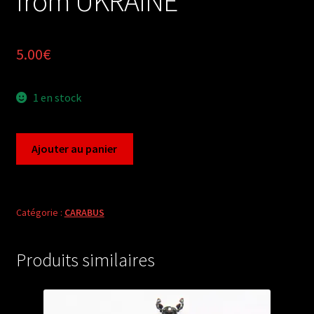
from UKRAINE
5.00
€
1 en stock
quantité
Ajouter au panier
de
Carabus
carabus
menetriesi
Catégorie :
CARABUS
(male
A2)
Produits similaires
from
UKRAINE