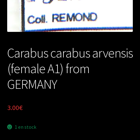
Carabus carabus arvensis
(female A1) from
GERMANY
3.00
€
1 en stock