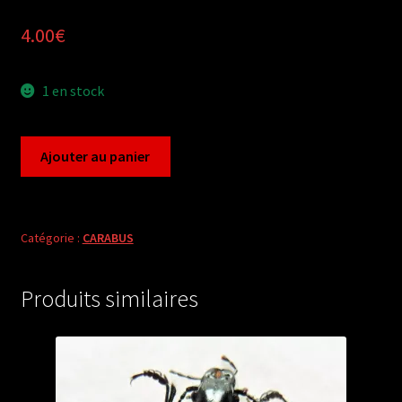
4.00
€
1 en stock
quantité
Ajouter au panier
de
Carabus
carabus
catenulatus
Catégorie :
CARABUS
(2
females
Produits similaires
A1)
from
ITALY