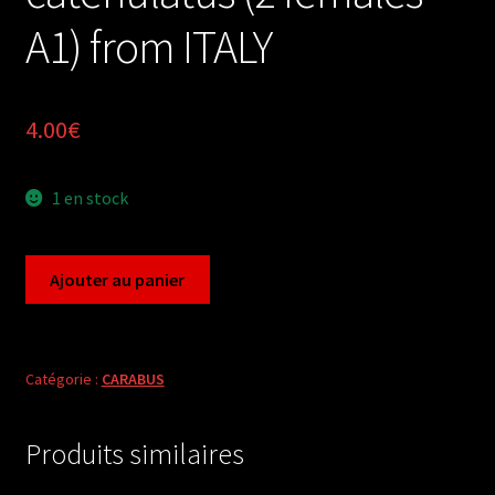
A1) from ITALY
4.00
€
1 en stock
quantité
Ajouter au panier
de
Carabus
carabus
catenulatus
Catégorie :
CARABUS
(2
females
Produits similaires
A1)
from