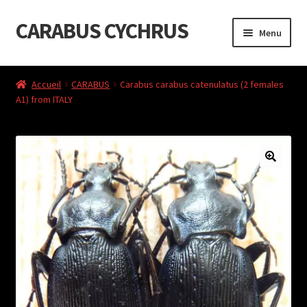
CARABUS CYCHRUS
Aller
Aller
Menu
à
au
la
contenu
Accueil
navigation
Accueil
CARABUS
Carabus carabus catenulatus (2 females
A1) from ITALY
Cart
Checkout
Liste de souhaits
My Account