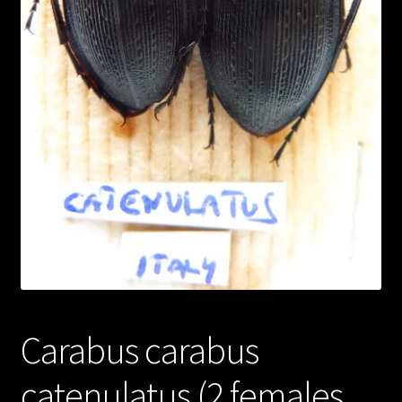
Carabus carabus
catenulatus (2 females