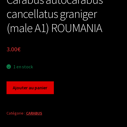
cancellatus graniger
(male A1) ROUMANIA
3.00
€
1 en stock
quantité
Ajouter au panier
de
Carabus
autocarabus
cancellatus
Catégorie :
CARABUS
graniger
(male