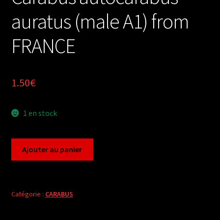
auratus (male A1) from
FRANCE
1.50
€
1 en stock
quantité
Ajouter au panier
de
Carabus
autocarabus
auratus
Catégorie :
CARABUS
(male
A1)