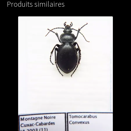
Produits similaires
from
FRANCE