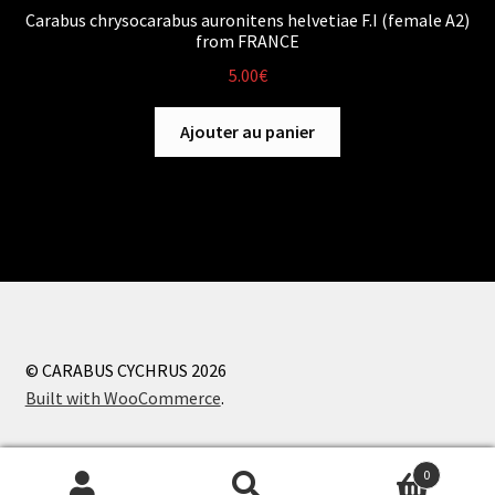
Carabus chrysocarabus auronitens helvetiae F.I (female A2)
from FRANCE
5.00
€
Ajouter au panier
© CARABUS CYCHRUS 2026
Built with WooCommerce
.
0