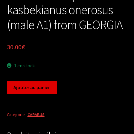
kasbekianus onerosus
(male A1) from GEORGIA
30.00
€
1 en stock
quantité
Ajouter au panier
de
Carabus
archiplectes
kasbekianus
Catégorie :
CARABUS
onerosus
(male