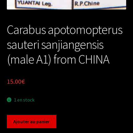
Carabus apotomopterus
sauteri sanjiangensis
(male A1) from CHINA
15.00
€
1 en stock
quantité
Ajouter au panier
de