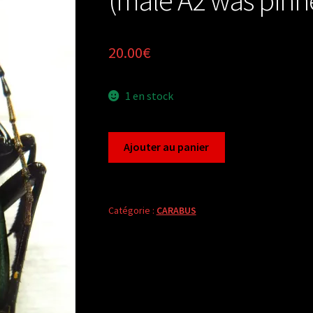
20.00
€
1 en stock
quantité
Ajouter au panier
de
Carabus
apotomopterus
davidis
Catégorie :
CARABUS
(male
A2
was
pinned)
from