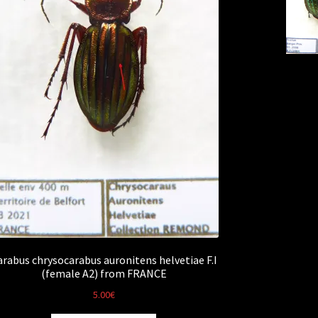
arabus chrysocarabus auronitens helvetiae F.I
(female A2) from FRANCE
5.00
€