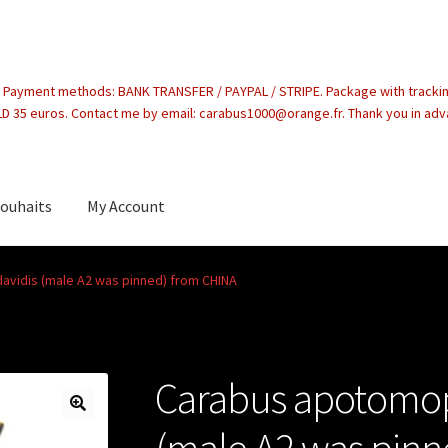
. Payment methods: BANK TRANSFER / PAYPAL / STRIPE. Package with tracki
 35 euros. Contact me by email: carabus1000@orange.fr. Thank you in ad
souhaits
My Account
count
vidis (male A2 was pinned) from CHINA
Carabus apotomop
(male A2 was pin