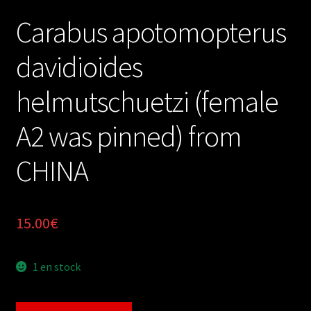
Carabus apotomopterus
davidioides
helmutschuetzi (female
A2 was pinned) from
CHINA
15.00
€
1 en stock
quantité