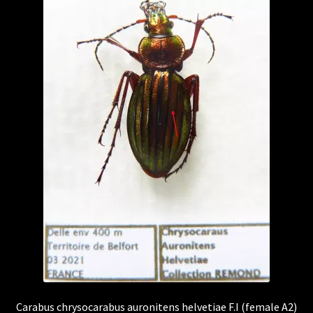
Carabus chrysocarabus auronitens helvetiae F.I (female A2)