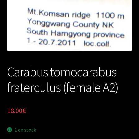
Carabus tomocarabus
fraterculus (female A2)
18.00
€
1 en stock