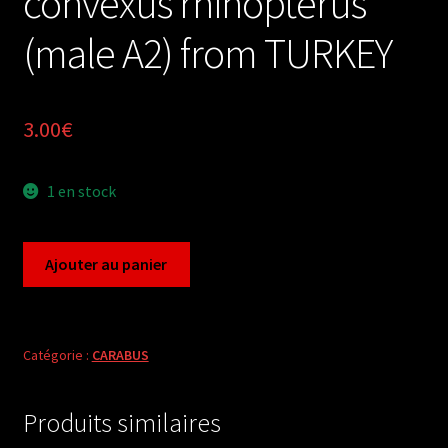
convexus rhinopterus
(male A2) from TURKEY
3.00
€
1 en stock
quantité
Ajouter au panier
de
Carabus
tomocarabus
convexus
Catégorie :
CARABUS
rhinopterus
(male
Produits similaires
A2)