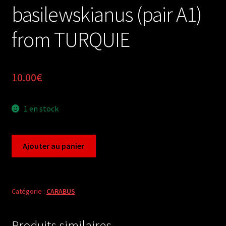
basilewskianus (pair A1)
from TURQUIE
10.00
€
1 en stock
quantité
Ajouter au panier
de
Carabus
sphodristocarabus
armeniacus
Catégorie :
CARABUS
basilewskianus
(pair
Produits similaires