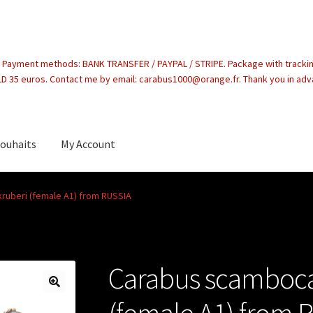
. Payment methods: BANK TRANSFER / PAYPAL / STRIPE. Package with tracki
 35 euros. Contact me by email: carabus1000@orange.fr. Thank you in ad
souhaits
My Account
count
ruberi (female A1) from RUSSIA
Carabus scamboca
(female A1) from 