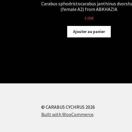
Carabus sphodristocarabus janthinus dvorsh
(female A2) from ABKHAZIA
3.00
€
Ajouter au panier
© CARABUS CYCHRUS 2026
Built with WooCommerce
.