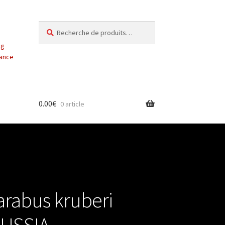
Recherche
Recherche
pour :
ng
vance
0.00
€
0 article
rabus kruberi
RUSSIA