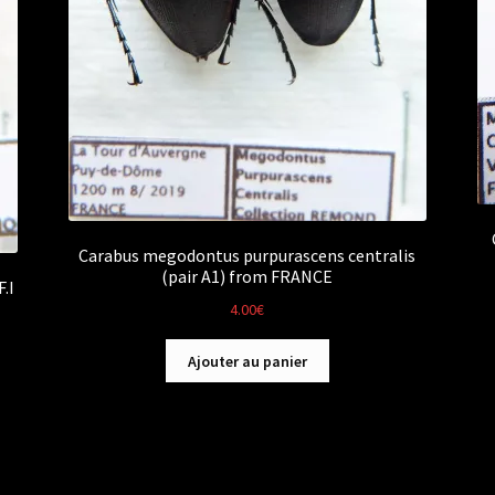
Carabus megodontus purpurascens centralis
(pair A1) from FRANCE
.I
4.00
€
Ajouter au panier