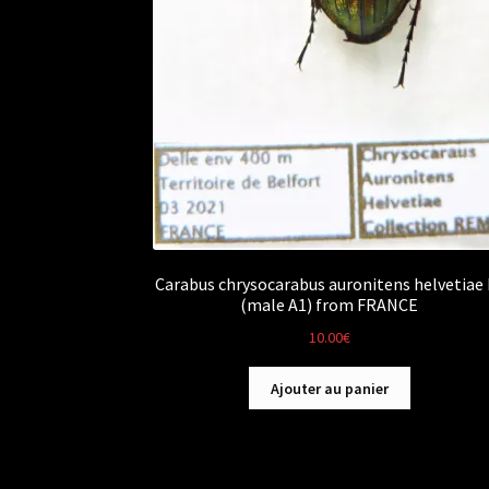
Carabus chrysocarabus auronitens helvetiae F
(male A1) from FRANCE
10.00
€
Ajouter au panier