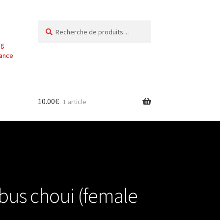
Recherche
Recherche
pour :
ng
vance
10.00
€
1 article
bus choui (female