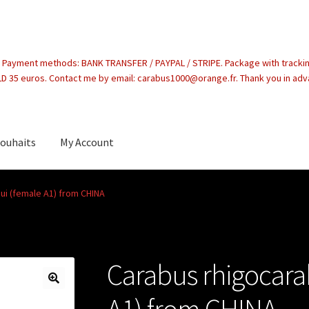
. Payment methods: BANK TRANSFER / PAYPAL / STRIPE. Package with tracki
 35 euros. Contact me by email: carabus1000@orange.fr. Thank you in ad
souhaits
My Account
count
ui (female A1) from CHINA
Carabus rhigocara
A1) from CHINA