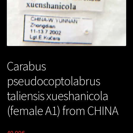
Carabus
pseudocoptolabrus
taliensis xueshanicola
(female A1) from CHINA
40.00
€