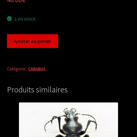
1 en stock
quantité
Ajouter au panier
de
Carabus
pseudocoptolabrus
taliensis
Catégorie :
CARABUS
xueshanicola
(female
Produits similaires
A1)
from
CHINA