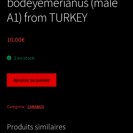
bodeyemerianus (male
A1) from TURKEY
10.00
€
1 en stock
quantité
Ajouter au panier
de
Carabus
procrustes
coriaceus
Catégorie :
CARABUS
cerisyi
bodeyemerianus
Produits similaires
(male