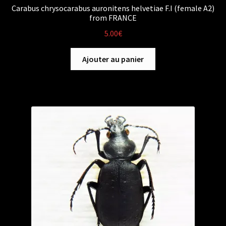
Carabus chrysocarabus auronitens helvetiae F.I (female A2)
from FRANCE
5.00
€
Ajouter au panier