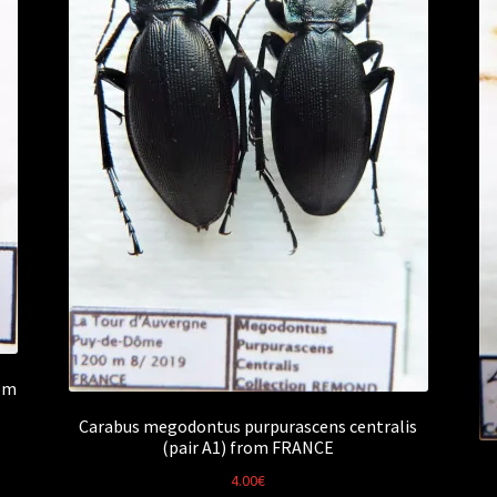
om
Carabus megodontus purpurascens centralis
(pair A1) from FRANCE
4.00
€