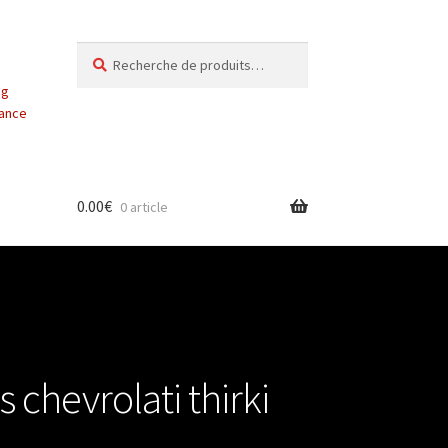
Recherche
Recherche
pour :
ng
vance
0.00
€
0 article
 chevrolati thirki