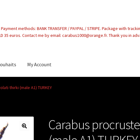
. Payment methods: BANK TRANSFER / PAYPAL / STRIPE. Package with tracki
 35 euros. Contact me by email: carabus1000@orange.fr. Thank you in ad
souhaits
My Account
count
lati thirki (male A1) TURKEY
Carabus procrustes
(male A1) TURKEY