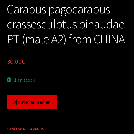
Carabus pagocarabus
crassesculptus pinaudae
PT (male A2) from CHINA
30.00
€
1 en stock
quantité
Ajouter au panier
de
Carabus
pagocarabus
crassesculptus
Catégorie :
CARABUS