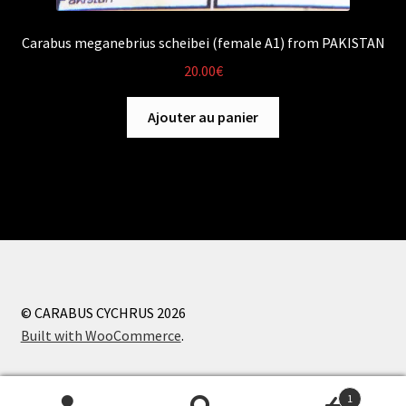
Carabus meganebrius scheibei (female A1) from PAKISTAN
20.00
€
Ajouter au panier
© CARABUS CYCHRUS 2026
Built with WooCommerce
.
1