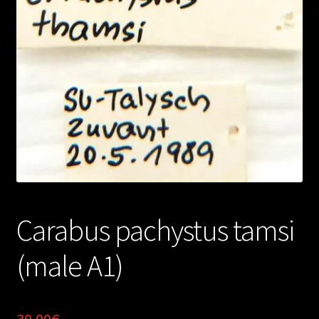
Carabus pachystus tamsi
(male A1)
30.00
€