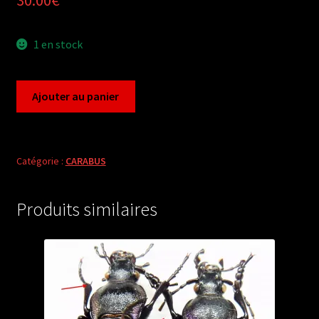
1 en stock
quantité
Ajouter au panier
de
Carabus
pachystus
tamsi
Catégorie :
CARABUS
(male
A1)
Produits similaires