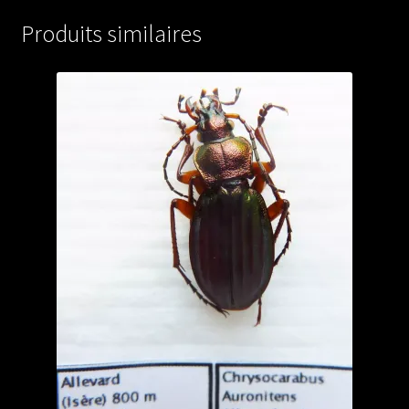
(male
Produits similaires
A2)
from
TURKEY