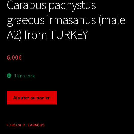
Carabus pachystus
graecus irmasanus (male
A2) from TURKEY
6.00
€
1 en stock
quantité
Ajouter au panier
de
Carabus
pachystus
graecus
Catégorie :
CARABUS
irmasanus