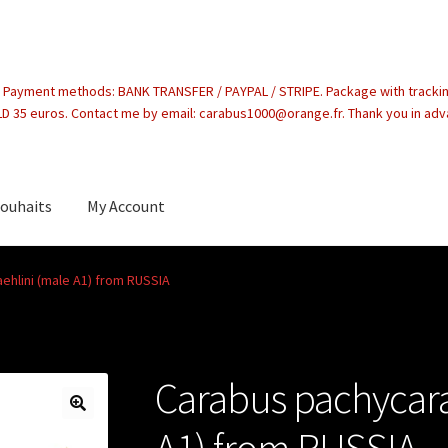
. Payment methods: BANK TRANSFER / PAYPAL / STRIPE. Package with tracki
 35 euros. Contact me by email: carabus1000@orange.fr. Thank you in ad
souhaits
My Account
count
ehlini (male A1) from RUSSIA
Carabus pachycara
A1) from RUSSIA