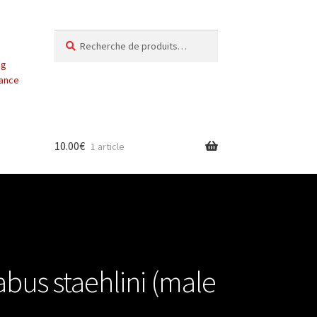
Recherche
Recherche
pour :
ng
vance
10.00
€
1 article
bus staehlini (male