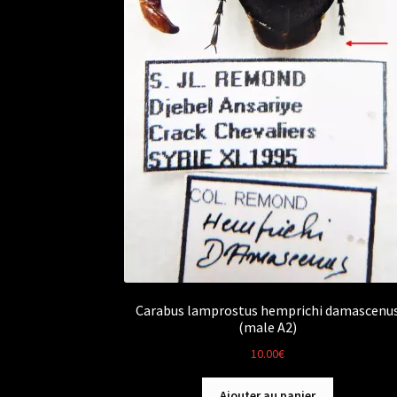
Carabus lamprostus hemprichi damascenu
(male A2)
10.00
€
Ajouter au panier