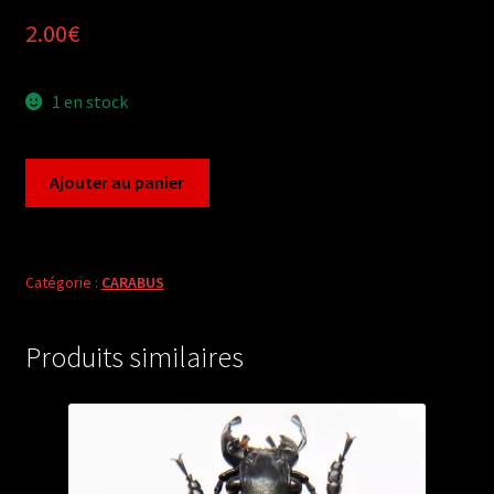
2.00
€
1 en stock
quantité
Ajouter au panier
de
Carabus
pachycarabus
roseri
Catégorie :
CARABUS
soganliensis
(pair
Produits similaires
A2)
from
TURKEY