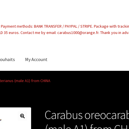
. Payment methods: BANK TRANSFER / PAYPAL / STRIPE. Package with tracki
 35 euros. Contact me by email: carabus1000@orange.fr. Thank you in ad
souhaits
My Account
count
terianus (male A1) from CHINA
Carabus oreocarab
(male A1) from CH