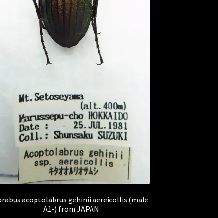
arabus acoptolabrus gehinii aereicollis (male
A1-) from JAPAN