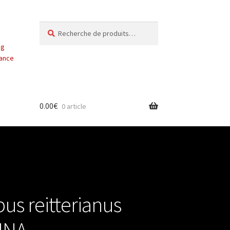
Recherche
Recherche
pour :
ng
vance
0.00
€
0 article
us reitterianus
INA