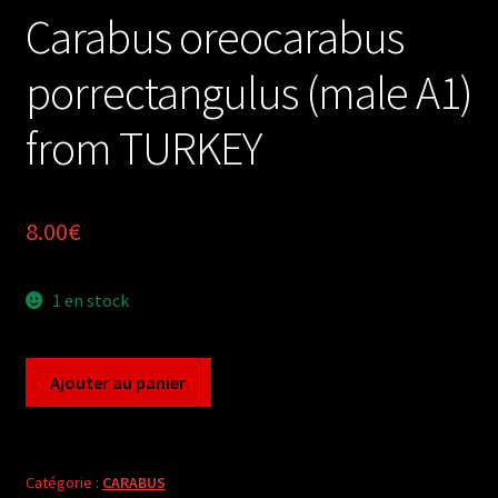
Carabus oreocarabus
porrectangulus (male A1)
from TURKEY
8.00
€
1 en stock
quantité
Ajouter au panier
de
Carabus
oreocarabus
porrectangulus
Catégorie :
CARABUS