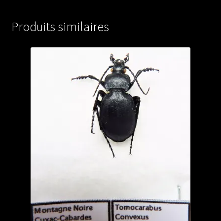
(male
A1)
Produits similaires
from
TURKEY