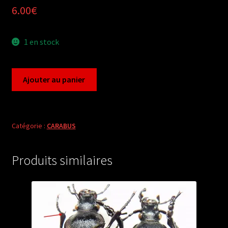
6.00
€
1 en stock
quantité
Ajouter au panier
de
Carabus
oreocarabus
porrectangulus
Catégorie :
CARABUS
ispiracus
(female
Produits similaires
A1)
from
TURKEY