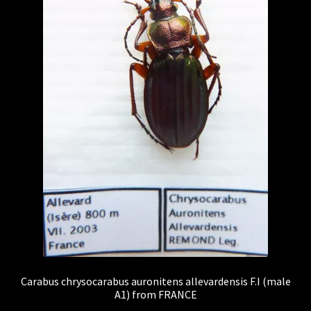
Carabus chrysocarabus auronitens allevardensis F.I (male
A1) from FRANCE