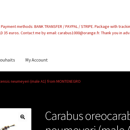
. Payment methods: BANK TRANSFER / PAYPAL / STRIPE. Package with tracki
 35 euros. Contact me by email: carabus1000@orange.fr. Thank you in ad
souhaits
My Account
count
tensis neumeyeri (male A1) from MONTENEGRO
Carabus oreocarab
neumeyeri (male 