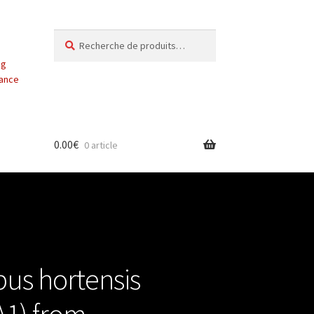
Recherche
Recherche
pour :
ng
vance
0.00
€
0 article
us hortensis
A1) from