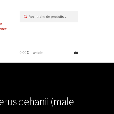
Recherche
Recherche
pour :
ng
vance
0.00
€
0 article
rus dehanii (male