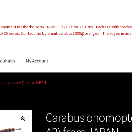
. Payment methods: BANK TRANSFER / PAYPAL / STRIPE. Package with tracki
 35 euros. Contact me by email: carabus1000@orange.fr. Thank you in ad
souhaits
My Account
count
anii (male A2) from JAPAN
Carabus ohomopte
A2) from JAPAN