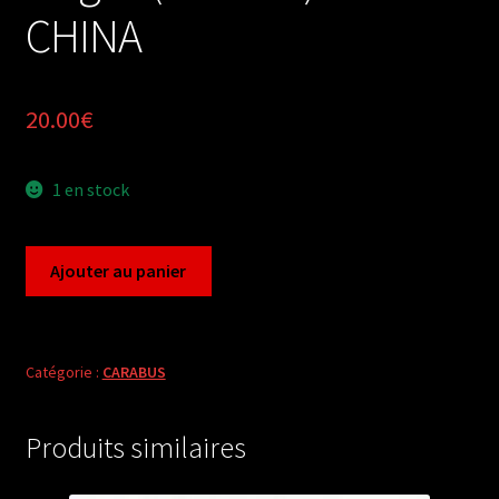
CHINA
20.00
€
1 en stock
quantité
Ajouter au panier
de
Carabus
neoplesius
wagae
Catégorie :
CARABUS
(male
A1)
Produits similaires
from
CHINA