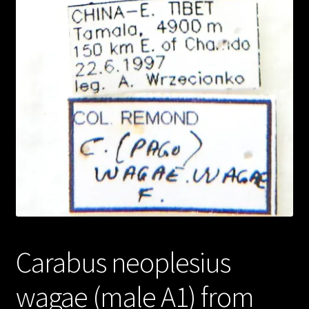
Carabus neoplesius
wagae (male A1) from