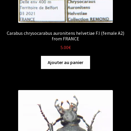
Carabus chrysocarabus auronitens helvetiae F.I (female A2)
from FRANCE
5.00
€
Ajouter au panier