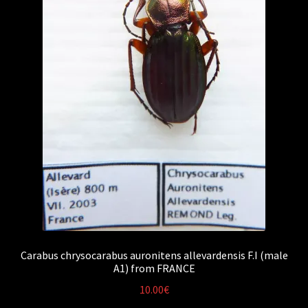
Carabus chrysocarabus auronitens allevardensis F.I (male
A1) from FRANCE
10.00
€