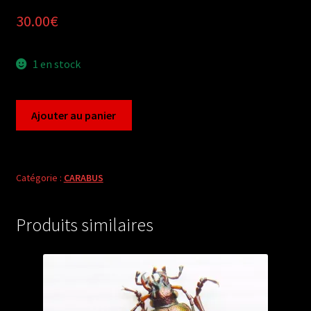
30.00
€
1 en stock
quantité
Ajouter au panier
de
Carabus
neoplesius
lama
Catégorie :
CARABUS
pseudowagae
(female
Produits similaires
A2)
from
CHINA