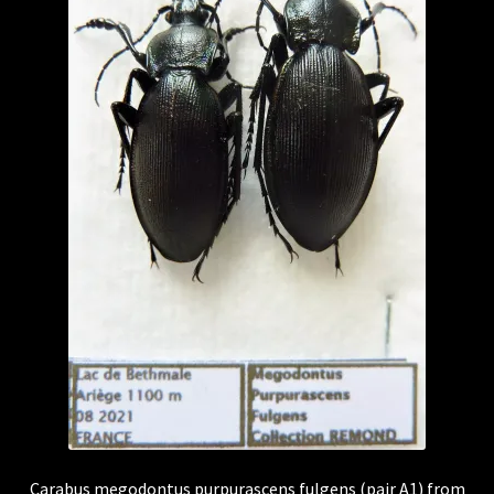
Carabus megodontus purpurascens fulgens (pair A1) from