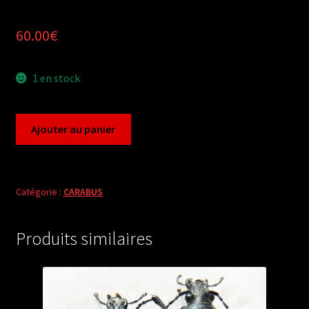
60.00
€
1 en stock
quantité
Ajouter au panier
de
Carabus
neoplesius
kaschkarowi
Catégorie :
CARABUS
dawuensis
(female
Produits similaires
A1)
from
CHINA