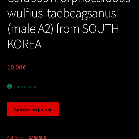
wulfiusi taebeagsanus
(male A2) from SOUTH
KOREA
10.00
€
1 en stock
quantité
Ajouter au panier
de
Carabus
morphocarabus
wulfiusi
Catégorie :
CARABUS